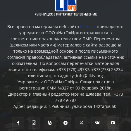
Все права на материалы веб-сайта
liktv.org
принадлежат
учредителю ООО «НатОлИр» и охраняются в
соответствии с законодательством ПМР. Перепечатка
(целиком или частями) материалов c сайта разрешена
только на возмездной основе и после письменного
согласия правообладателя, активная ссылка на источник
обязательна. По вопросам перепечатки материалов
звоните по телефонам: +373 (778) 49787, +373(778) 25234
или пишите по адресу: info@liktv.org
Учредитель: ООО «НатОлИр». Свидетельство о
регистрации СМИ №327 от 09 февраля 2018г.
Директор и главный редактор Ирина Шлаева, тел.: +373
778 49-787
Адрес редакции: г.Рыбница, ул.Кирова 142"а"кв 50.