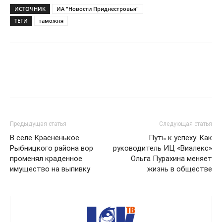
ИСТОЧНИК
ИА "Новости Приднестровья"
ТЕГИ
таможня
Предыдущая статья
Следующая статья
В селе Красненькое
Путь к успеху. Как
Рыбницкого района вор
руководитель ИЦ «Виалекс»
променял краденное
Ольга Пурахина меняет
имущество на выпивку
жизнь в обществе