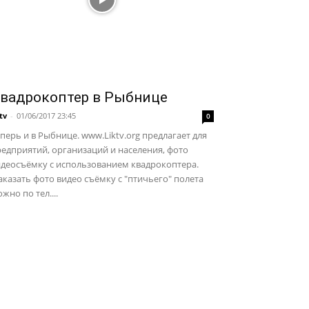
вадрокоптер в Рыбнице
ktv
-
01/06/2017 23:45
0
перь и в Рыбнице. www.Liktv.org предлагает для
едприятий, организаций и населения, фото
идеосъёмку с использованием квадрокоптера.
казать фото видео съёмку с "птичьего" полета
жно по тел....