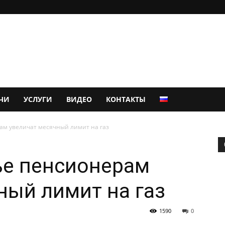
ЧИ
УСЛУГИ
ВИДЕО
КОНТАКТЫ
ам увеличат месячный лимит на газ
ье пенсионерам
ный лимит на газ
1590
0