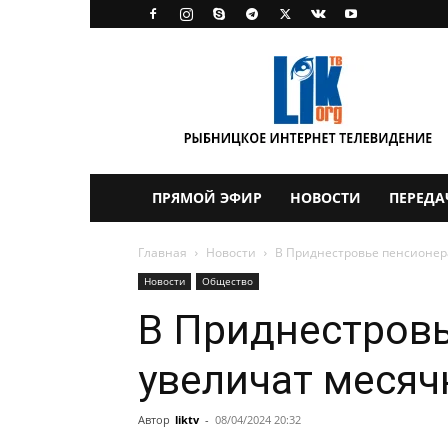
LikTV
ПРЯМОЙ ЭФИР
НОВОСТИ
ПЕРЕДА
Главная
Новости
В Приднестровье пенсионер
Новости
Общество
В Приднестров
увеличат месяч
Автор
liktv
-
08/04/2024 20:32