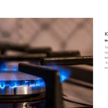
К
li
Те
пр
в
За
мо