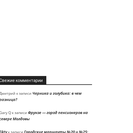
Свежие комментарии
Черника и голубика: в чем
Дмитрий
к записи
разница?
Фрунзе — город пенсионеров на
Gary Q
к записи
севере Молдовы
liktv
Городские маршруты №20 и №25:
к записи