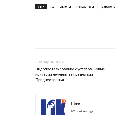
ТЕГИ
газ
льготы
пенсионеры
Правитель
Предыдущая статья
Эндопротезирование суставов: новые
критерии лечения за пределами
Приднестровья
liktv
https://liktv.org/