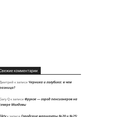
Свежие комментарии
Черника и голубика: в чем
Дмитрий
к записи
разница?
Фрунзе — город пенсионеров на
Gary Q
к записи
севере Молдовы
liktv
Городские маршруты №20 и №25:
к записи