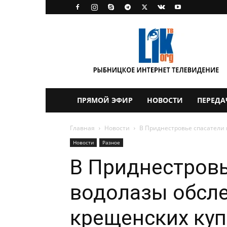
LikTV
ПРЯМОЙ ЭФИР
НОВОСТИ
ПЕРЕДА
Главная
Новости
В Приднестровье спасатели 
Новости
Разное
В Приднестровь
водолазы обсле
крещенских ку