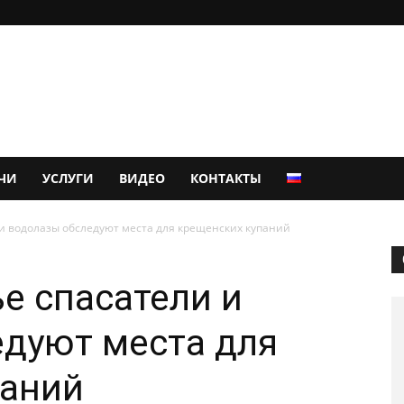
ЧИ
УСЛУГИ
ВИДЕО
КОНТАКТЫ
и водолазы обследуют места для крещенских купаний
е спасатели и
дуют места для
паний