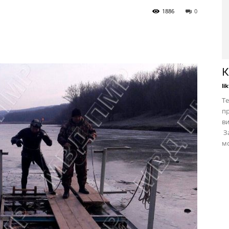
1886
0
К
li
Те
пр
в
За
мо