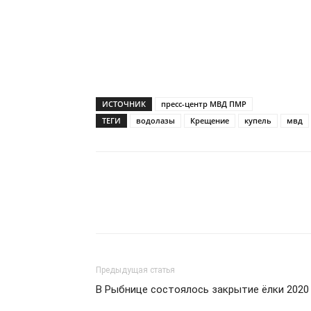
ИСТОЧНИК
пресс-центр МВД ПМР
ТЕГИ
водолазы
Крещение
купель
мвд
Предыдущая статья
В Рыбнице состоялось закрытие ёлки 2020