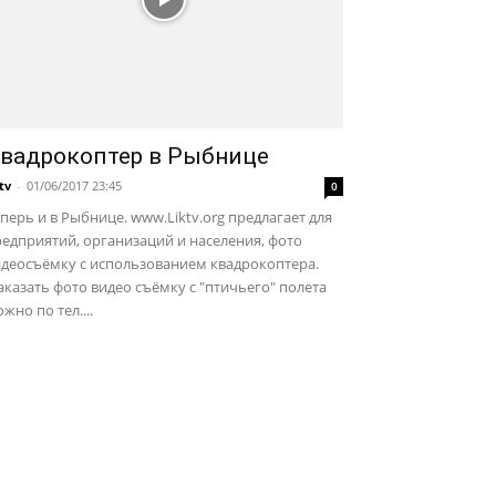
вадрокоптер в Рыбнице
ktv
-
01/06/2017 23:45
0
перь и в Рыбнице. www.Liktv.org предлагает для
едприятий, организаций и населения, фото
идеосъёмку с использованием квадрокоптера.
казать фото видео съёмку с "птичьего" полета
жно по тел....