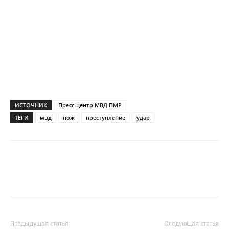
ИСТОЧНИК
Пресс-центр МВД ПМР
ТЕГИ
мвд
нож
преступление
удар
Предыдущая статья
Следующая статья