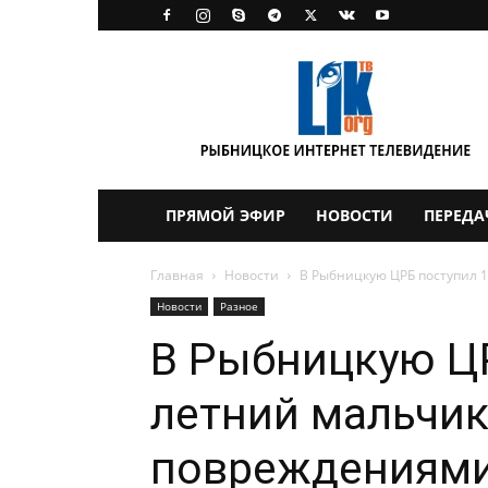
LikTV
ПРЯМОЙ ЭФИР
НОВОСТИ
ПЕРЕДА
Главная
Новости
В Рыбницкую ЦРБ поступил 
Новости
Разное
В Рыбницкую ЦР
летний мальчик
повреждениям