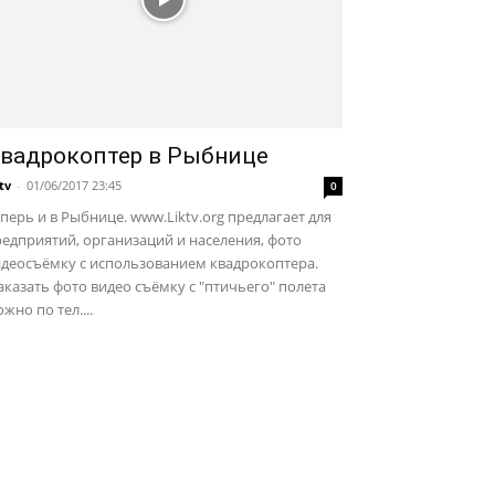
вадрокоптер в Рыбнице
ktv
-
01/06/2017 23:45
0
перь и в Рыбнице. www.Liktv.org предлагает для
едприятий, организаций и населения, фото
идеосъёмку с использованием квадрокоптера.
казать фото видео съёмку с "птичьего" полета
жно по тел....