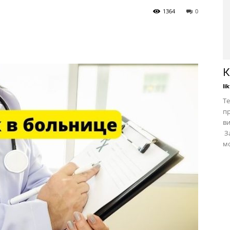
1364
0
К
li
Те
пр
в
За
мо