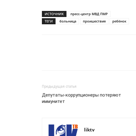
ИСТОЧНИК
пресс-центр МВД ПМР
ТЕГИ
больница
проишествия
ребёнок
Предыдущая статья
Депутаты-коррупционеры потеряют
иммунитет
liktv