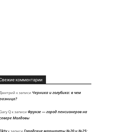
Свежие комментарии
Черника и голубика: в чем
Дмитрий
к записи
разница?
Фрунзе — город пенсионеров на
Gary Q
к записи
севере Молдовы
liktv
Городские маршруты №20 и №25:
к записи