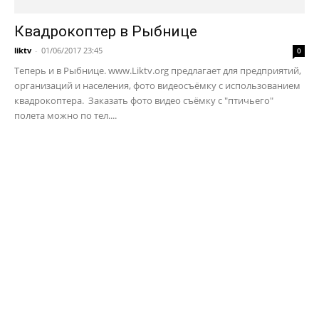
Квадрокоптер в Рыбнице
liktv
-
01/06/2017 23:45
0
Теперь и в Рыбнице. www.Liktv.org предлагает для предприятий,
организаций и населения, фото видеосъёмку с использованием
квадрокоптера. Заказать фото видео съёмку с "птичьего"
полета можно по тел....