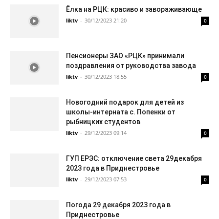
Ёлка на РЦК: красиво и завораживающе
liktv
-
30/12/2023 21:20
0
Пенсионеры ЗАО «РЦК» принимали
поздравления от руководства завода
liktv
-
30/12/2023 18:55
0
Новогодний подарок для детей из
школы-интерната с. Попенки от
рыбницких студентов
liktv
-
29/12/2023 09:14
0
ГУП ЕРЭС: отключение света 29декабря
2023 года в Приднестровье
liktv
-
29/12/2023 07:53
0
Погода 29 декабря 2023 года в
Приднестровье