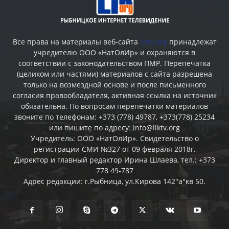
Все права на материалы веб-сайта
liktv.org
принадлежат
учредителю ООО «НатОлИр» и охраняются в
соответствии с законодательством ПМР. Перепечатка
(целиком или частями) материалов c сайта разрешена
только на возмездной основе и после письменного
согласия правообладателя, активная ссылка на источник
обязательна. По вопросам перепечатки материалов
звоните по телефонам: +373 (778) 49787, +373(778) 25234
или пишите по адресу: info@liktv.org
Учредитель: ООО «НатОлИр». Свидетельство о
регистрации СМИ №327 от 09 февраля 2018г.
Директор и главный редактор Ирина Шлаева, тел.: +373
778 49-787
Адрес редакции: г.Рыбница, ул.Кирова 142"а"кв 50.