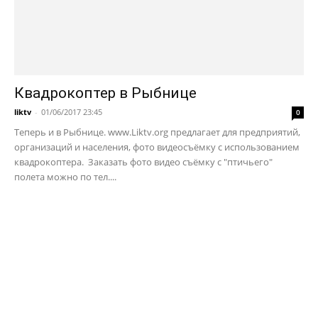
Квадрокоптер в Рыбнице
liktv
-
01/06/2017 23:45
0
Теперь и в Рыбнице. www.Liktv.org предлагает для предприятий,
организаций и населения, фото видеосъёмку с использованием
квадрокоптера. Заказать фото видео съёмку с "птичьего"
полета можно по тел....