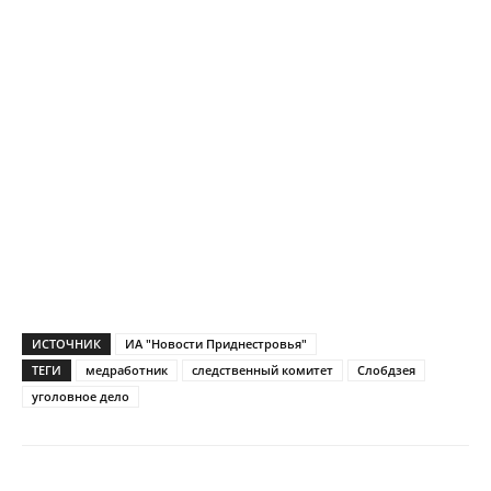
ИСТОЧНИК
ИА "Новости Приднестровья"
ТЕГИ
медработник
следственный комитет
Слобдзея
уголовное дело