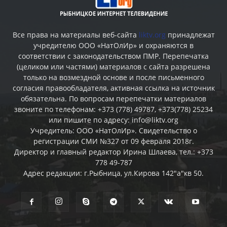
Все права на материалы веб-сайта
liktv.org
принадлежат
учредителю ООО «НатОлИр» и охраняются в
соответствии с законодательством ПМР. Перепечатка
(целиком или частями) материалов c сайта разрешена
только на возмездной основе и после письменного
согласия правообладателя, активная ссылка на источник
обязательна. По вопросам перепечатки материалов
звоните по телефонам: +373 (778) 49787, +373(778) 25234
или пишите по адресу: info@liktv.org
Учредитель: ООО «НатОлИр». Свидетельство о
регистрации СМИ №327 от 09 февраля 2018г.
Директор и главный редактор Ирина Шлаева, тел.: +373
778 49-787
Адрес редакции: г.Рыбница, ул.Кирова 142"а"кв 50.