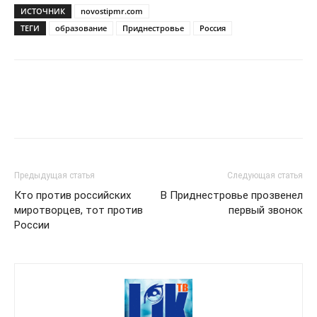
ИСТОЧНИК
novostipmr.com
ТЕГИ
образование
Приднестровье
Россия
Предыдущая статья
Следующая статья
Кто против российских
В Приднестровье прозвенел
миротворцев, тот против
первый звонок
России