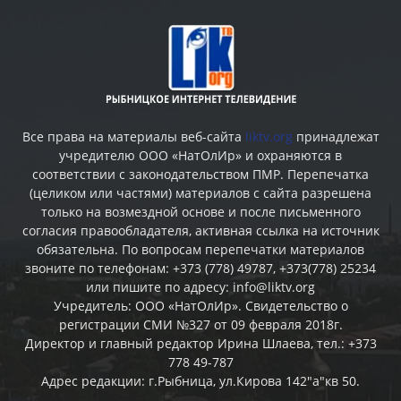
Все права на материалы веб-сайта
liktv.org
принадлежат
учредителю ООО «НатОлИр» и охраняются в
соответствии с законодательством ПМР. Перепечатка
(целиком или частями) материалов c сайта разрешена
только на возмездной основе и после письменного
согласия правообладателя, активная ссылка на источник
обязательна. По вопросам перепечатки материалов
звоните по телефонам: +373 (778) 49787, +373(778) 25234
или пишите по адресу: info@liktv.org
Учредитель: ООО «НатОлИр». Свидетельство о
регистрации СМИ №327 от 09 февраля 2018г.
Директор и главный редактор Ирина Шлаева, тел.: +373
778 49-787
Адрес редакции: г.Рыбница, ул.Кирова 142"а"кв 50.