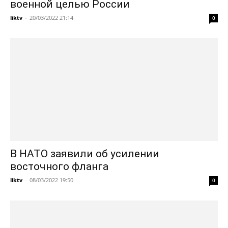
военной целью России
liktv
-
20/03/2022 21:14
0
В НАТО заявили об усилении
восточного фланга
liktv
-
08/03/2022 19:50
0