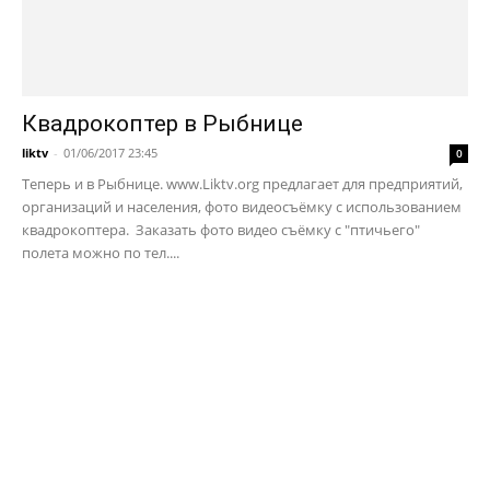
Квадрокоптер в Рыбнице
liktv
-
01/06/2017 23:45
0
Теперь и в Рыбнице. www.Liktv.org предлагает для предприятий,
организаций и населения, фото видеосъёмку с использованием
квадрокоптера. Заказать фото видео съёмку с "птичьего"
полета можно по тел....