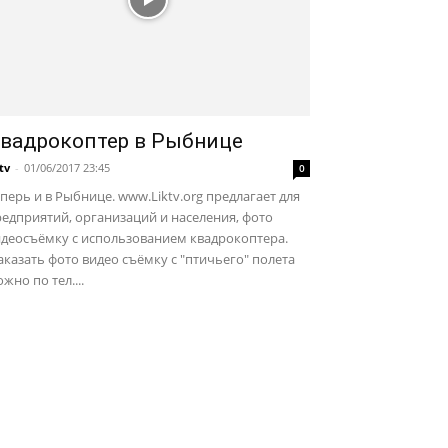
вадрокоптер в Рыбнице
ktv
-
01/06/2017 23:45
0
перь и в Рыбнице. www.Liktv.org предлагает для
едприятий, организаций и населения, фото
идеосъёмку с использованием квадрокоптера.
казать фото видео съёмку с "птичьего" полета
жно по тел....