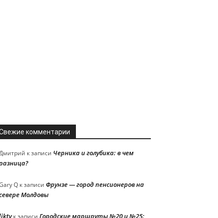
Свежие комментарии
Черника и голубика: в чем
Дмитрий
к записи
разница?
Фрунзе — город пенсионеров на
Gary Q
к записи
севере Молдовы
liktv
Городские маршруты №20 и №25:
к записи