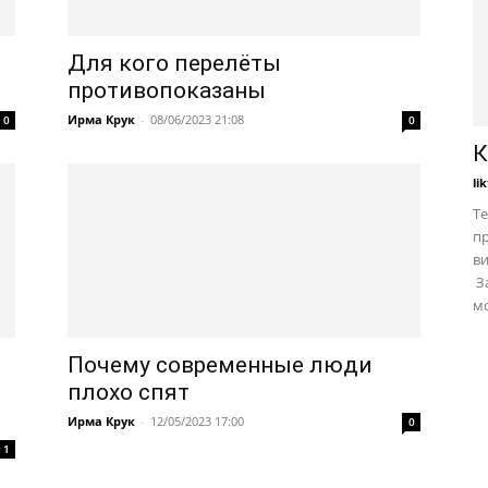
Для кого перелёты
противопоказаны
Ирма Крук
-
08/06/2023 21:08
0
0
К
li
Те
пр
в
За
мо
Почему современные люди
плохо спят
Ирма Крук
-
12/05/2023 17:00
0
1